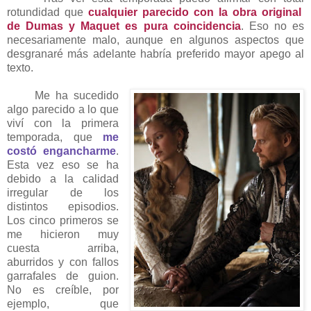
rotundidad que
cualquier parecido con la obra original
de Dumas y Maquet es pura coincidencia
. Eso no es
necesariamente malo, aunque en algunos aspectos que
desgranaré más adelante habría preferido mayor apego al
texto.
Me ha sucedido
algo parecido a lo que
viví con la primera
temporada, que
me
costó engancharme
.
Esta vez eso se ha
debido a la calidad
irregular de los
distintos episodios.
Los cinco primeros se
me hicieron muy
cuesta arriba,
aburridos y con fallos
garrafales de guion.
No
es
creíble, por
ejemplo, que