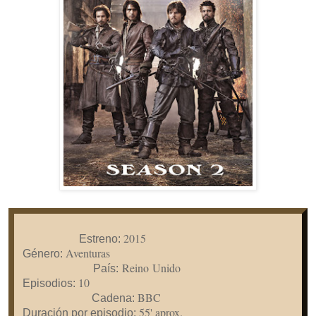
201
5
Estreno:
Aventuras
Género:
Reino Unido
País:
10
Episodios:
BBC
Cadena:
55' aprox.
Duración por episodio: