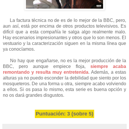
La factura técnica no de es de lo mejor de la BBC, pero,
aun as
í,
está por encima de otros productos televisivos
. Es
difícil que a esta compañía le salga algo realmente malo.
Hay escenarios impresionantes y otros que lo son menos. El
vestuario y la caracterización siguen en la misma línea que
ya conocíamos.
No
hay que engañarse, no
es la mejor producción de la
BBC, pero aunque empiece floja,
s
iempre acaba
remontan
d
o y resulta muy entretenida
. Además, a estas
alturas ya no puedo esconder la debilidad que siento por los
mosqueteros. De una forma u otra, siempre acabo volviendo
a ellos. Si os pasa lo mismo, esta serie es buena opción y
no os dará
grandes disgustos
.
Puntuación: 3 (sobre 5)