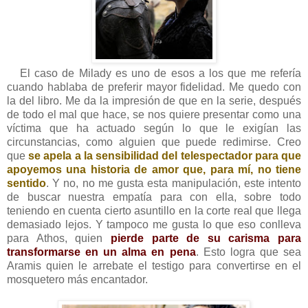
El caso de Milady es uno de esos a los que me refería
cuando hablaba de preferir mayor fidelidad. Me quedo
con
la del libro. Me da la impresión de que en la serie, después
de todo el mal que hace, se nos quiere presentar como una
víctima que ha actuado según lo que le exigían las
circunstancias, como alguien que puede redimirse. Creo
que
se apela a la sensibilidad del tele
s
pectador para q
u
e
apoyemos una historia de amor que, para mí, no tiene
sentido
. Y no, no me gusta esta manipulación, este intento
de buscar nuestra empatía para con ella, sobre todo
teniendo en cuenta cierto asuntillo en la corte real que llega
demasiado lejos. Y tampoco me gusta lo que eso conlleva
para Athos, quien
pierde parte de su carisma para
trans
f
ormarse en un alma en pena
. Esto logra que sea
Aramis quien le arrebat
e
el testigo para convertirse en el
mosquetero más encantador.