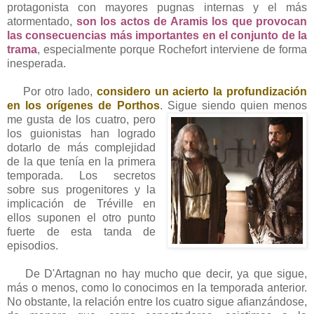
protagonista con mayores pugnas internas y el más
atormentado,
son los actos de Aramis los que
provocan
las consecuencias más importantes en el conjunto de la
trama
, especialmente porque Rochefort interviene de forma
inesperada.
Por otro lado,
c
onsidero un acierto la profundización
en los orígenes de Porthos
. Sigue
siendo quien menos
me gusta de los cuatro, pero
los guionistas han logrado
dotarlo de m
ás
complejidad
d
e
la que tenía en la primera
temporada. Los secretos
sobre sus progenitores y la
implicación de Tréville en
ellos suponen el otro punto
fuerte de esta tanda de
episodios.
De D'Artagnan no hay mucho que decir, ya que sigue,
más o menos, como lo conocimos en la temporada anterior.
No obstante, la relación entre los cuatro sigue afianzándose,